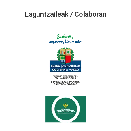
Laguntzaileak / Colaboran