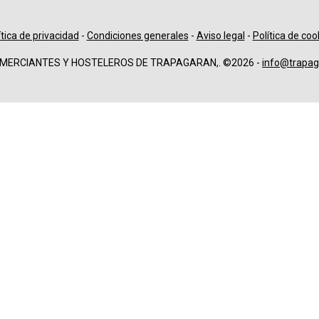
ítica de privacidad
-
Condiciones generales
-
Aviso legal
-
Política de coo
OMERCIANTES Y HOSTELEROS DE TRAPAGARAN,. ©2026 -
info@trapag