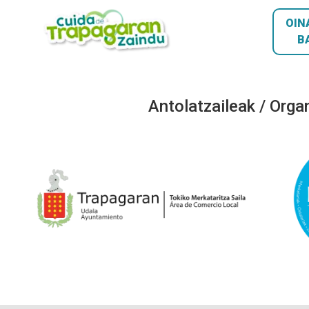
OIN
B
Antolatzaileak / Orga