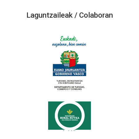
Laguntzaileak / Colaboran