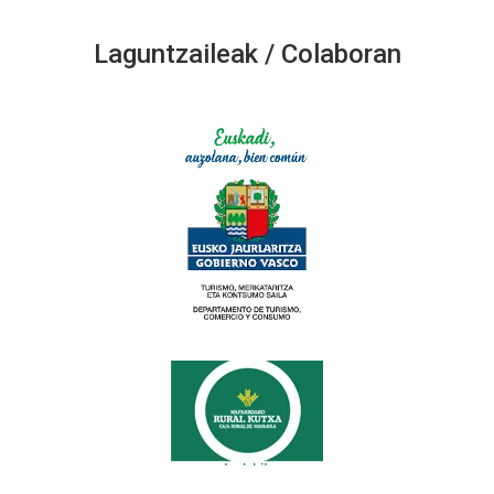
Laguntzaileak / Colaboran