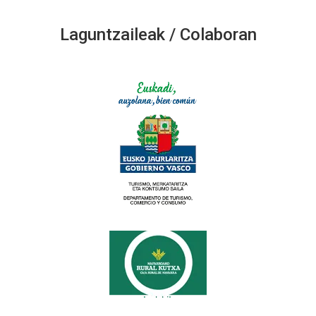
Laguntzaileak / Colaboran