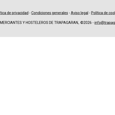
ítica de privacidad
-
Condiciones generales
-
Aviso legal
-
Política de coo
OMERCIANTES Y HOSTELEROS DE TRAPAGARAN,. ©2026 -
info@trapag