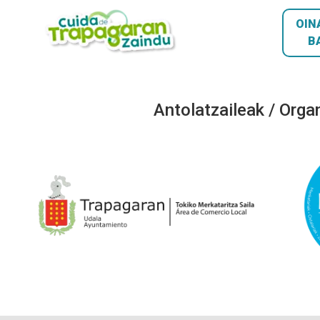
OIN
B
Antolatzaileak / Orga