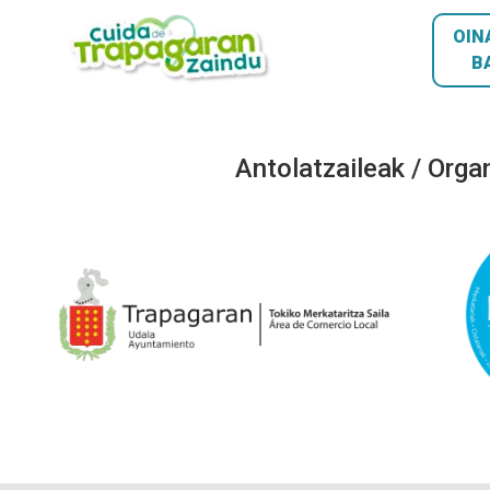
OIN
B
Antolatzaileak / Orga