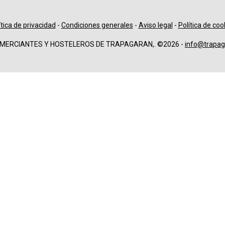
ítica de privacidad
-
Condiciones generales
-
Aviso legal
-
Política de coo
OMERCIANTES Y HOSTELEROS DE TRAPAGARAN,. ©2026 -
info@trapag