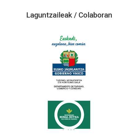
Laguntzaileak / Colaboran