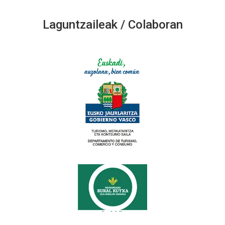
Laguntzaileak / Colaboran