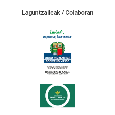
Laguntzaileak / Colaboran