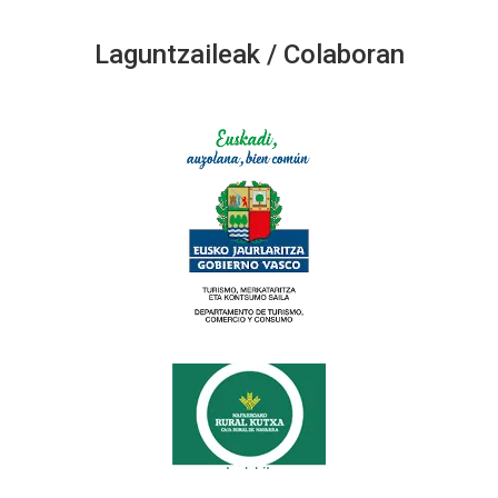
Laguntzaileak / Colaboran