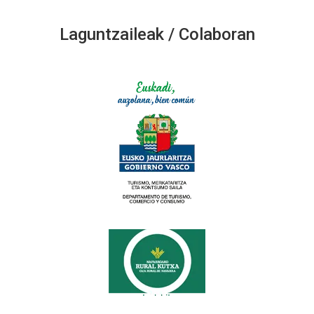
Laguntzaileak / Colaboran