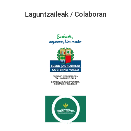
Laguntzaileak / Colaboran