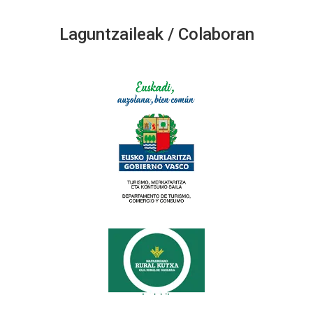
Laguntzaileak / Colaboran