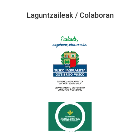
Laguntzaileak / Colaboran