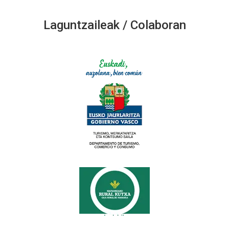
Laguntzaileak / Colaboran