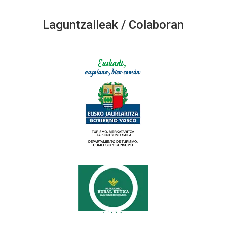
Laguntzaileak / Colaboran