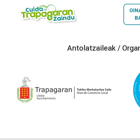
OIN
B
Antolatzaileak / Orga