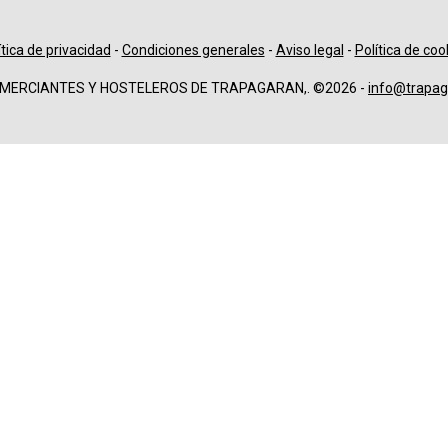
ítica de privacidad
-
Condiciones generales
-
Aviso legal
-
Política de coo
OMERCIANTES Y HOSTELEROS DE TRAPAGARAN,. ©2026 -
info@trapag