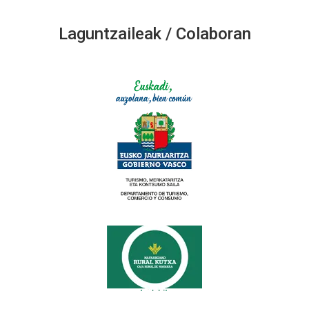
Laguntzaileak / Colaboran