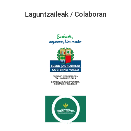
Laguntzaileak / Colaboran