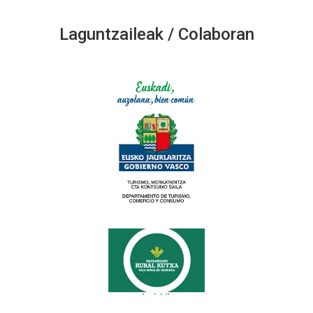
Laguntzaileak / Colaboran