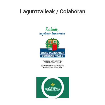
Laguntzaileak / Colaboran