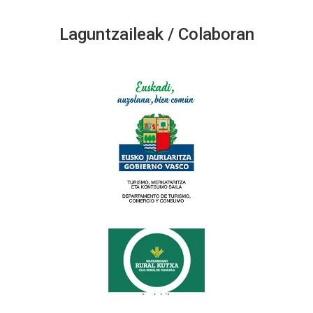
Laguntzaileak / Colaboran