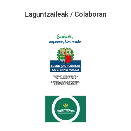
Laguntzaileak / Colaboran