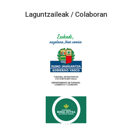
Laguntzaileak / Colaboran