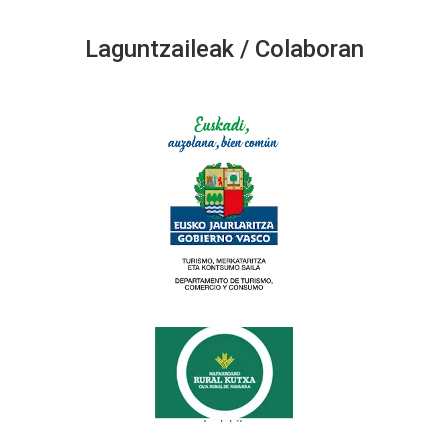
Laguntzaileak / Colaboran