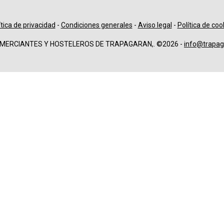
ítica de privacidad
-
Condiciones generales
-
Aviso legal
-
Política de coo
OMERCIANTES Y HOSTELEROS DE TRAPAGARAN,. ©2026 -
info@trapag