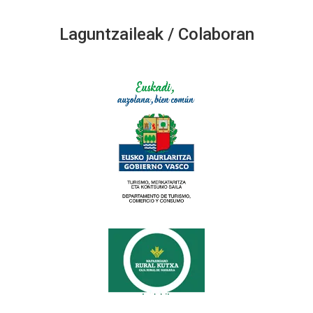
Laguntzaileak / Colaboran