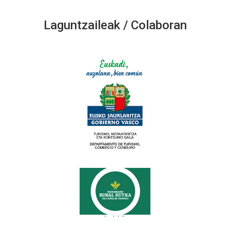
Laguntzaileak / Colaboran