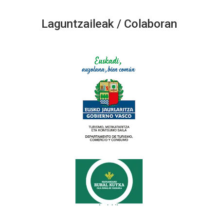
Laguntzaileak / Colaboran