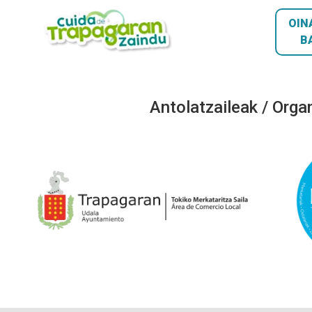
OIN
B
Antolatzaileak / Orga