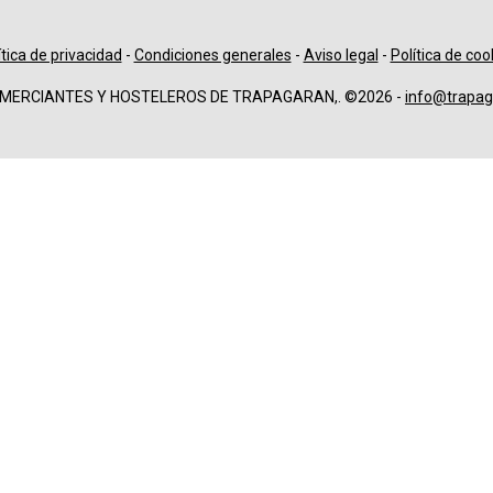
ítica de privacidad
-
Condiciones generales
-
Aviso legal
-
Política de coo
OMERCIANTES Y HOSTELEROS DE TRAPAGARAN,. ©2026 -
info@trapag