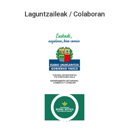
Laguntzaileak / Colaboran