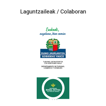
Laguntzaileak / Colaboran