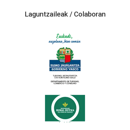
Laguntzaileak / Colaboran