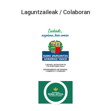
Laguntzaileak / Colaboran