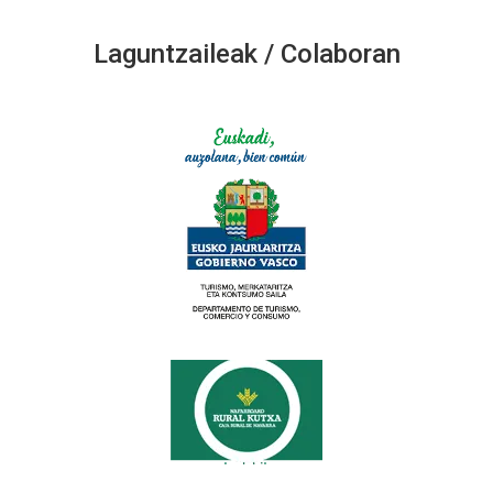
Laguntzaileak / Colaboran