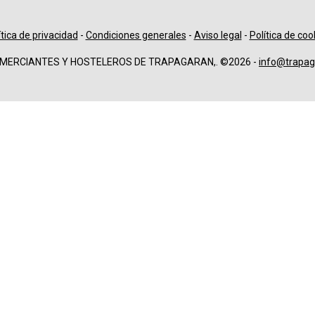
ítica de privacidad
-
Condiciones generales
-
Aviso legal
-
Política de coo
OMERCIANTES Y HOSTELEROS DE TRAPAGARAN,. ©2026 -
info@trapag