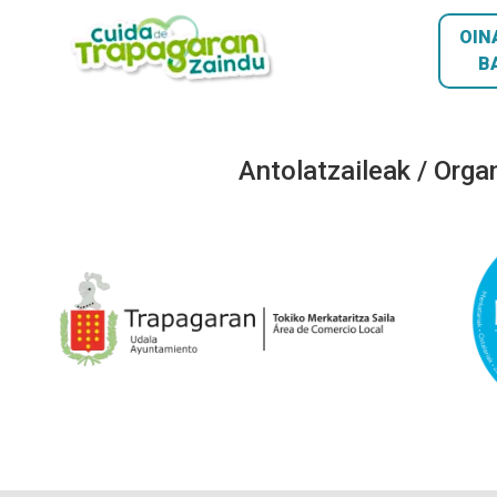
OIN
B
Antolatzaileak / Orga