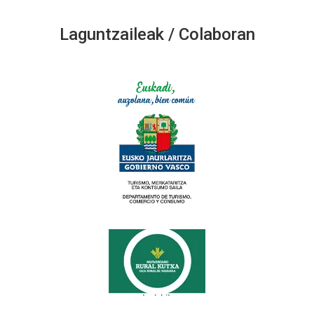
Laguntzaileak / Colaboran