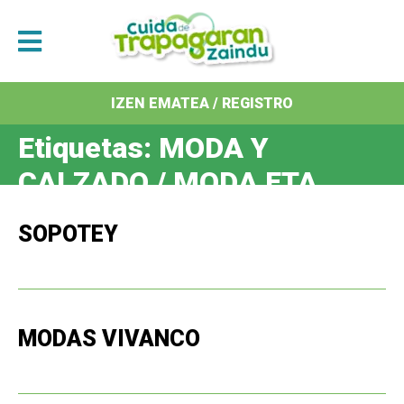
IZEN EMATEA / REGISTRO
Etiquetas:
MODA Y
CALZADO / MODA ETA
OINETAKOAK
SOPOTEY
MODAS VIVANCO