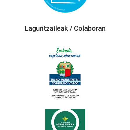
Laguntzaileak / Colaboran